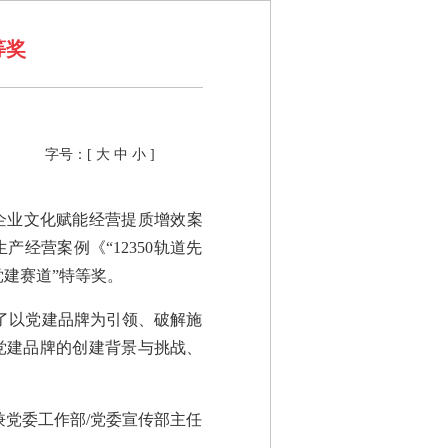
等奖
字号：[
大
中
小
]
”企业文化赋能经营提质增效案
经营案例《“12350轨道先
党建赛道”特等奖。
了以党建品牌为引领、破解施
”党建品牌的创建背景与挑战、
党委工作部/党委宣传部主任