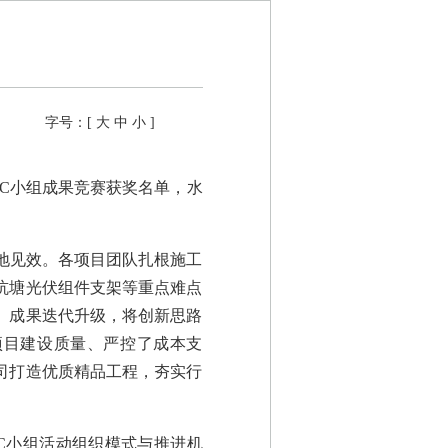
字号：[
大
中
小
]
QC小组成果竞赛获奖名单，水
地见效。各项目团队扎根施工
坑塘光伏组件支架等重点难点
、成果迭代升级，将创新思路
项目建设质量、严控了成本支
司打造优质精品工程，夯实行
C小组活动组织模式与推进机