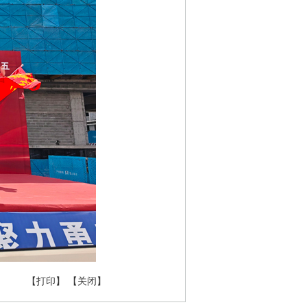
【打印】
【关闭】