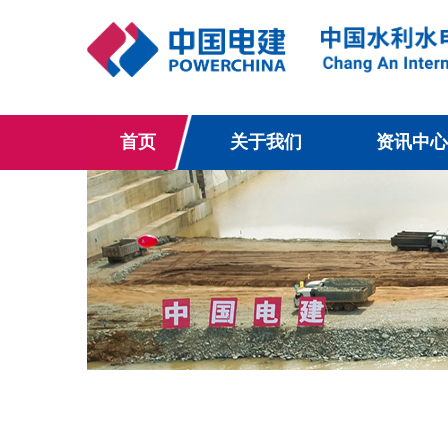
首页
关于我们
资讯中心