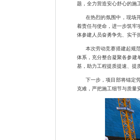
题，全力营造安心舒心的施
在热烈的氛围中，现场开
着责任与使命，进一步筑牢
体参建人员奋勇争先、实干
本次劳动竞赛搭建起规
体系，充分整合凝聚各参建
基，助力工程提质提速、提
下一步，项目部将锚定
克难，严把施工细节与质量