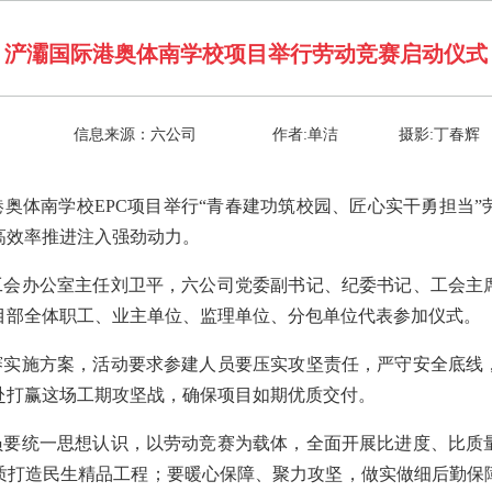
浐灞国际港奥体南学校项目举行劳动竞赛启动仪式
信息来源：六公司
作者:单洁
摄影:丁春辉
港奥体南学校EPC项目举行“青春建功筑校园、匠心实干勇担当
高效率推进注入强劲动力。
工会办公室主任刘卫平，六公司党委副书记、纪委书记、工会主
目部全体职工、业主单位、监理单位、分包单位代表参加仪式。
赛实施方案，活动要求参建人员要压实攻坚责任，严守安全底线
赴打赢这场工期攻坚战，确保项目如期优质交付。
员要统一思想认识，以劳动竞赛为载体，全面开展比进度、比质
质打造民生精品工程；要暖心保障、聚力攻坚，做实做细后勤保