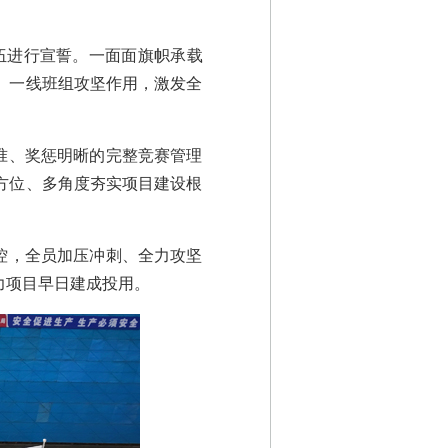
队伍进行宣誓。一面面旗帜承载
、一线班组攻坚作用，激发全
准、奖惩明晰的完整竞赛管理
方位、多角度夯实项目建设根
控，全员加压冲刺、全力攻坚
力项目早日建成投用。