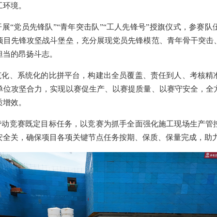
工环境。
展“党员先锋队”“青年突击队”“工人先锋号”授旗仪式，参赛
项目先锋攻坚战斗堡垒，充分展现党员先锋模范、青年骨干突击
担当的昂扬斗志。
范化、系统化的比拼平台，构建出全员覆盖、责任到人、考核精
单位攻坚合力，实现以赛促生产、以赛提质量、以赛守安全，全
质增效。
劳动竞赛既定目标任务，以竞赛为抓手全面强化施工现场生产管
安全关，确保项目各项关键节点任务按期、保质、保量完成，助